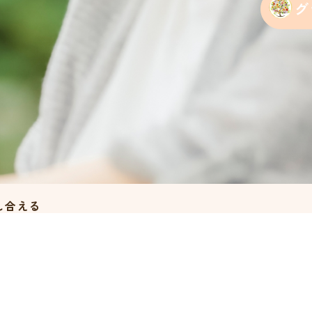
グ
し合える