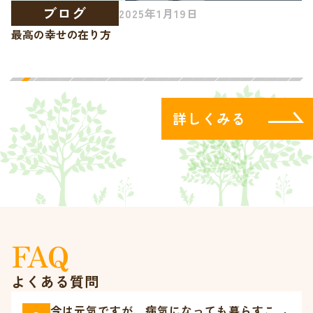
ブログ
2025年12月3日
ポ
【サ高住新聞 #1】こんなこともできるの？ サービス付き
最
高齢者向け住宅の使い方、暮らし方ヒント
詳しくみる
FAQ
よくある質問
今は元気ですが、病気になっても暮らすこ