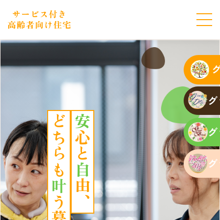
グ
どちらも
安
グ
心と
グ
自
叶
由、